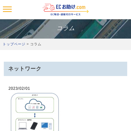
MENU
トップ
コラム
わたしたちの強み
トップページ
> コラム
サービスについて
設備紹介
ネットワーク
拠点一覧
2023/02/01
ご利用までの流れ
お取引き事例・お客様の声
お問い合わせ
資料請求