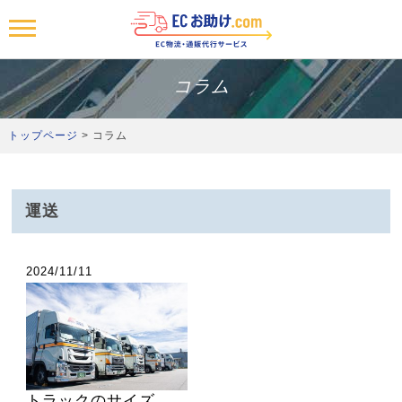
MENU
トップ
コラム
わたしたちの強み
トップページ
> コラム
サービスについて
設備紹介
運送
拠点一覧
2024/11/11
ご利用までの流れ
お取引き事例・お客様の声
お問い合わせ
資料請求
トラックのサイズ